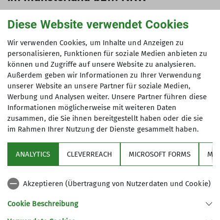
Es gibt inzwischen zahlreiche Portale im Internet,
Diese Website verwendet Cookies
die Vorschläge für ÖPNV-Wanderungen enthalten.
Die unten erwähnten Links erheben keinen
Wir verwenden Cookies, um Inhalte und Anzeigen zu
Anspruch auf Vollständigkeit.
personalisieren, Funktionen für soziale Medien anbieten zu
können und Zugriffe auf unsere Website zu analysieren.
Wie aber das zahlreiche Angebot zeigt: „ÖPNV-
Außerdem geben wir Informationen zu Ihrer Verwendung
Wandern ist In“
unserer Website an unsere Partner für soziale Medien,
Werbung und Analysen weiter. Unsere Partner führen diese
https://www.mobil.nrw/erkunden/wanderrouten-
Informationen möglicherweise mit weiteren Daten
in-nrw.html
zusammen, die Sie ihnen bereitgestellt haben oder die sie
https://sgv-muenster.de/wandervorschlaege.html
im Rahmen Ihrer Nutzung der Dienste gesammelt haben.
https://www.dbregiobus-
nrw.de/angebot/wandern-mit-bus
ANALYTICS
CLEVERREACH
MICROSOFT FORMS
MO
https://www.baumberge-touristik.de/wandern-
1/ludgeruswanderweg
Akzeptieren (Übertragung von Nutzerdaten und Cookie)
Cookie Beschreibung