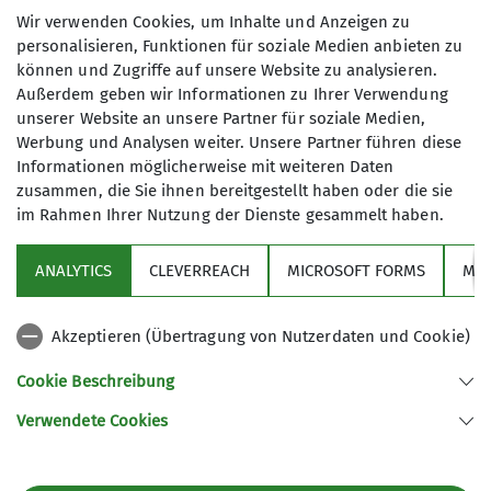
das hat uns sehr gefreut.
Wir verwenden Cookies, um Inhalte und Anzeigen zu
personalisieren, Funktionen für soziale Medien anbieten zu
Da in 2026 der MünsterMarsch sein 5-jähriges
können und Zugriffe auf unsere Website zu analysieren.
Jubiläum feiert, werden wir uns was Besonderes
Außerdem geben wir Informationen zu Ihrer Verwendung
einfallen lassen!
unserer Website an unsere Partner für soziale Medien,
Werbung und Analysen weiter. Unsere Partner führen diese
Informationen möglicherweise mit weiteren Daten
zusammen, die Sie ihnen bereitgestellt haben oder die sie
im Rahmen Ihrer Nutzung der Dienste gesammelt haben.
ANALYTICS
CLEVERREACH
MICROSOFT FORMS
MO
Sektion
Akzeptieren (Übertragung von Nutzerdaten und Cookie)
Cookie Beschreibung
Service & Beratung
Verwendete Cookies
Sektion Münster/Westfalen des Deutschen Alpenvereins e.V.