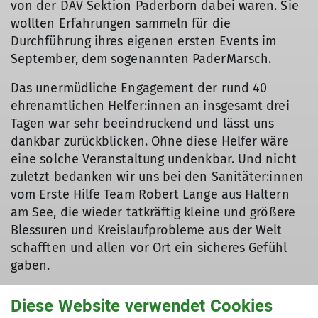
von der DAV Sektion Paderborn dabei waren. Sie
wollten Erfahrungen sammeln für die
Durchführung ihres eigenen ersten Events im
September, dem sogenannten PaderMarsch.
Das unermüdliche Engagement der rund 40
ehrenamtlichen Helfer:innen an insgesamt drei
Tagen war sehr beeindruckend und lässt uns
dankbar zurückblicken. Ohne diese Helfer wäre
eine solche Veranstaltung undenkbar. Und nicht
zuletzt bedanken wir uns bei den Sanitäter:innen
vom Erste Hilfe Team Robert Lange aus Haltern
am See, die wieder tatkräftig kleine und größere
Blessuren und Kreislaufprobleme aus der Welt
schafften und allen vor Ort ein sicheres Gefühl
gaben.
Wir als Veranstalter haben während des Events
Diese Website verwendet Cookies
fast durchweg positives Feedback bekommmen,