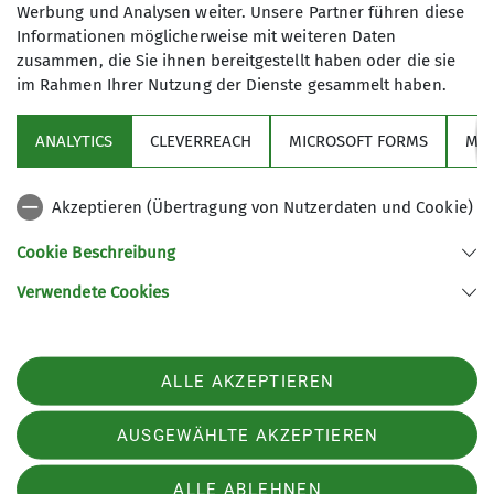
Werbung und Analysen weiter. Unsere Partner führen diese
Informationen möglicherweise mit weiteren Daten
8
zusammen, die Sie ihnen bereitgestellt haben oder die sie
im Rahmen Ihrer Nutzung der Dienste gesammelt haben.
ANALYTICS
CLEVERREACH
MICROSOFT FORMS
MO
Sektion
Akzeptieren (Übertragung von Nutzerdaten und Cookie)
Cookie Beschreibung
Service & Beratung
Verwendete Cookies
Sektion Münster/Westfalen des Deutschen Alpenvereins e.V.
ALLE AKZEPTIEREN
Grevener Straße 125b
48159 Münster
Telefon +4925173030
AUSGEWÄHLTE AKZEPTIEREN
Impressum
Datenschutz
Datenschutz-Einstellungen
ALLE ABLEHNEN