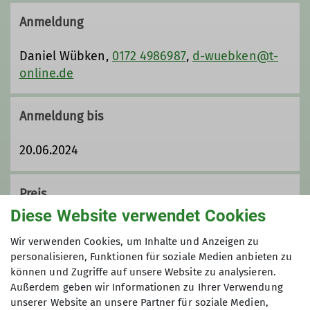
Anmeldung
Daniel Wübken,
0172 4986987
,
d-wuebken@t-
online.de
Anmeldung bis
20.06.2024
Preis
Diese Website verwendet Cookies
80 € | Die Kosten für Anreise, Übernachtung
Wir verwenden Cookies, um Inhalte und Anzeigen zu
und Verpflegung sowie Bergbahnen sind von
personalisieren, Funktionen für soziale Medien anbieten zu
den Teilnehmenden selbst zu übernehmen.
können und Zugriffe auf unsere Website zu analysieren.
Außerdem geben wir Informationen zu Ihrer Verwendung
unserer Website an unsere Partner für soziale Medien,
Maximale Teilnehmeranzahl