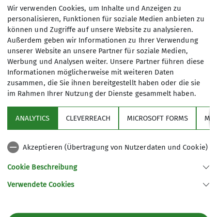
Wir verwenden Cookies, um Inhalte und Anzeigen zu
Verpflegung etc. sind von jedem Teilnehmer
personalisieren, Funktionen für soziale Medien anbieten zu
vor Ort zu entrichten.
können und Zugriffe auf unsere Website zu analysieren.
Außerdem geben wir Informationen zu Ihrer Verwendung
unserer Website an unsere Partner für soziale Medien,
Maximale Teilnehmeranzahl
Werbung und Analysen weiter. Unsere Partner führen diese
Informationen möglicherweise mit weiteren Daten
6
zusammen, die Sie ihnen bereitgestellt haben oder die sie
im Rahmen Ihrer Nutzung der Dienste gesammelt haben.
ANALYTICS
CLEVERREACH
MICROSOFT FORMS
MO
Sektion
Akzeptieren (Übertragung von Nutzerdaten und Cookie)
Cookie Beschreibung
Service & Beratung
Verwendete Cookies
Sektion Münster/Westfalen des Deutschen Alpenvereins e.V.