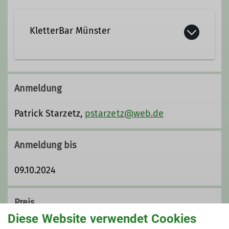
Qualifikationen
KletterBar Münster
Trainer*in B Hochtouren
Trainer*in B Sportklettern Breitensport
Grevener Str. 125b
48159 Münster
Anmeldung
Trainer*in C Klettersteig
Patrick Starzetz,
pstarzetz@web.de
Trainer*in C Bouldern Breitensport Indoor
Anmeldung bis
09.10.2024
Preis
Diese Website verwendet Cookies
60 € | Die Kosten für Anreise, Übernachtung,